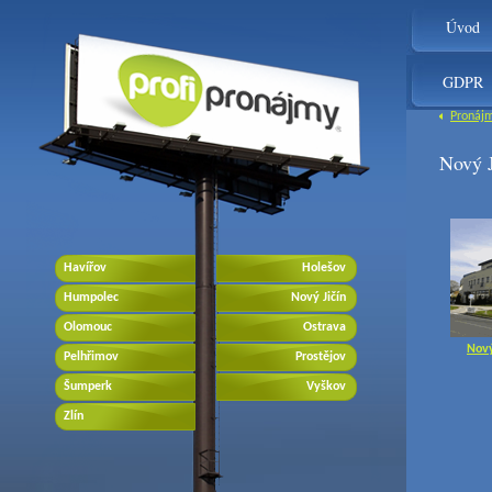
Úvod
GDPR
Pronáj
Nový J
Havířov
Holešov
Humpolec
Nový Jičín
Olomouc
Ostrava
Nový
Pelhřimov
Prostějov
Šumperk
Vyškov
Zlín