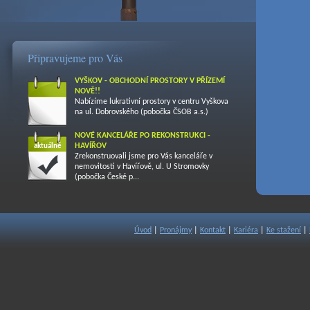
Připravujeme pro Vás
VYŠKOV - OBCHODNÍ PROSTORY V PŘÍZEMÍ
NOVĚ!!
Nabízíme lukrativní prostory v centru Vyškova
na ul. Dobrovského (pobočka ČSOB a.s.)
NOVÉ KANCELÁŘE PO REKONSTRUKCI -
HAVÍŘOV
aktuálně
Zrekonstruovali jsme pro Vás kanceláře v
nemovitosti v Havířově, ul. U Stromovky
(pobočka České p...
Úvod
|
Pronájmy
|
Kontakt
|
Kariéra
|
Ke stažení
|