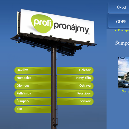
Úvod
GDPR
Pronáj
Šumpe
Havířov
Holešov
Humpolec
Nový Jičín
Olomouc
Ostrava
Šump
Pelhřimov
Prostějov
Šumperk
Vyškov
Zlín