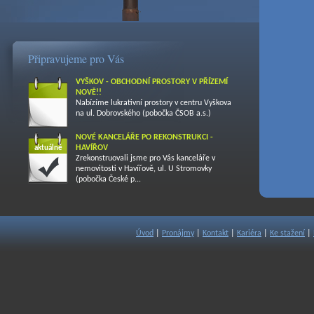
Připravujeme pro Vás
VYŠKOV - OBCHODNÍ PROSTORY V PŘÍZEMÍ
NOVĚ!!
Nabízíme lukrativní prostory v centru Vyškova
na ul. Dobrovského (pobočka ČSOB a.s.)
NOVÉ KANCELÁŘE PO REKONSTRUKCI -
HAVÍŘOV
aktuálně
Zrekonstruovali jsme pro Vás kanceláře v
nemovitosti v Havířově, ul. U Stromovky
(pobočka České p...
Úvod
|
Pronájmy
|
Kontakt
|
Kariéra
|
Ke stažení
|