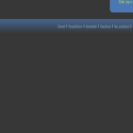
Dát tip
Úvod
|
Pronájmy
|
Kontakt
|
Kariéra
|
Ke stažení
|