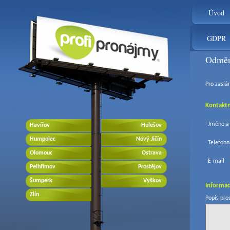
Úvod
GDPR
Odměn
Pro zaslán
Kontaktn
Jméno a 
Havířov
Holešov
Humpolec
Nový Jičín
Telefonní
Olomouc
Ostrava
E-mail
Pelhřimov
Prostějov
Šumperk
Vyškov
Informac
Zlín
Popis pro